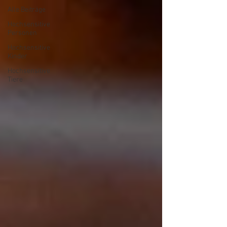
Alle Beiträge
Hochsensitive
Personen
Hochsensitive
Kinder
Hochsensitive
Tiere