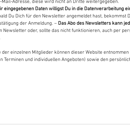
E-Mail-Adresse, diese wird nicht an Dritte weitergegeben.
 eingegebenen Daten willigst Du in die Datenverarbeitung ei
ald Du Dich für den Newsletter angemeldet hast, bekommst D
estätigung der Anmeldung. –
Das Abo des Newsletters kann jede
m Newsletter oder, sollte das nicht funktionieren, auch per pe
.
e der einzelnen Mitglieder können dieser Website entnommen
en Terminen und individuellen Angeboten) sowie den persönli
Hier findest Du die aktuellen Termine.
 Du nichts mehr verpassen möchtest, dann melde Dich zu
rem Newsletter an!
 Förderndes Mitglied werden