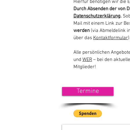
Hierfür benötigen wir die 
Durch Absenden der von Dir
Datenschutzerklärung
.
Sob
Mail mit einem Link zur B
werden
(via Abmeldelink i
über das
Kontaktformular
)
Alle persönlichen Angebot
und
WER
– bei den aktuell
Mitglieder!
<<< 
Termine
Wenn
unse
<<<