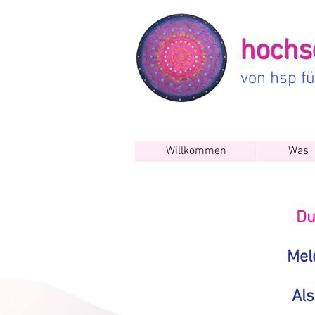
hochse
von hsp f
Willkommen
Was
Du
Mel
Al