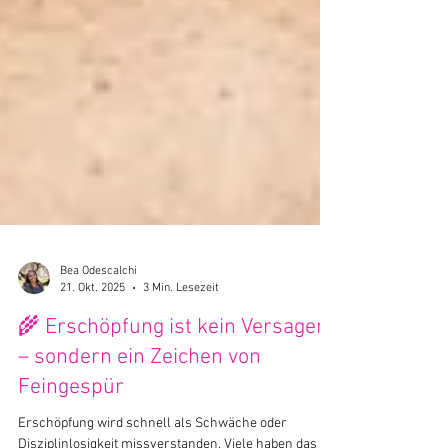
Bea Odescalchi
21. Okt. 2025
3 Min. Lesezeit
🌾 Erschöpfung ist kein Versagen
– sondern ein Zeichen von
Feingespür