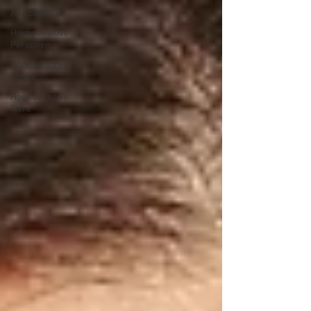
Alle Beiträge
Hochsensitive
Personen
Hochsensitive
Kinder
Hochsensitive
Tiere