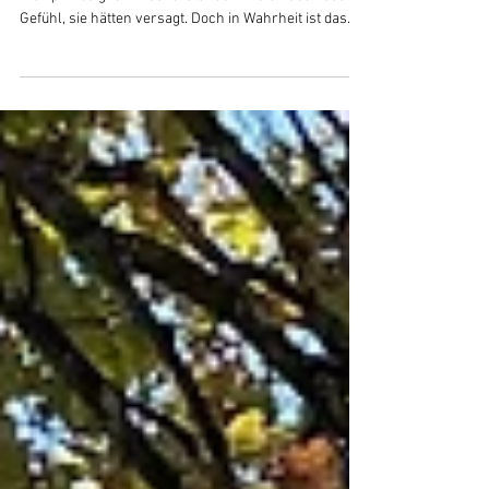
Erschöpfung wird schnell als Schwäche oder
Disziplinlosigkeit missverstanden. Viele haben das
Gefühl, sie hätten versagt. Doch in Wahrheit ist das
meist kein Zeichen von Mangel, sondern von
Feingespür. Von einem Nervensystem, zu lange mehr
getragen hat, als es regulieren konnte. Vor allem
feinfühlige und hochsensible Menschen haben ein
besonders feines Nervensystem, das ihre
Wahrnehmung verstärkt: Sie nehmen Geräusche,
Gerüche, visuelle Eindrücke oder Energien ihrer
Mitmensch