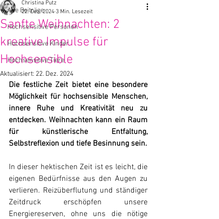
Christina Putz
Alle Beiträge
22. Dez. 2024
3 Min. Lesezeit
Sanfte Weihnachten: 2
Hochsensitive Personen
kreative Impulse für
Hochsensitive Kinder
Hochsensible
Hochsensitive Tiere
Aktualisiert:
22. Dez. 2024
Die festliche Zeit bietet eine besondere 
Möglichkeit für hochsensible Menschen, 
innere Ruhe und Kreativität neu zu 
entdecken. Weihnachten kann ein Raum 
für künstlerische Entfaltung, 
Selbstreflexion und tiefe Besinnung sein.
In dieser hektischen Zeit ist es leicht, die 
eigenen Bedürfnisse aus den Augen zu 
verlieren. Reizüberflutung und ständiger 
Zeitdruck erschöpfen unsere 
Energiereserven, ohne uns die nötige 