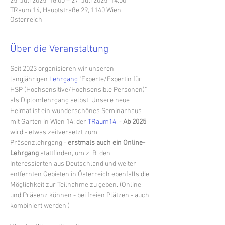
25. Juli 2025, 16:00 – 27. Juli 2025, 14:00
TRaum 14, Hauptstraße 29, 1140 Wien,
Österreich
Über die Veranstaltung
Seit 2023 organisieren wir unseren 
langjährigen 
Lehrgang
 "Experte/Expertin für 
HSP (Hochsensitive/Hochsensible Personen)" 
als Diplomlehrgang selbst. Unsere neue 
Heimat ist ein wunderschönes Seminarhaus 
mit Garten in Wien 14: der 
TRaum14
. - 
Ab 2025
wird - etwas zeitversetzt zum 
Präsenzlehrgang - 
erstmals auch ein Online-
Lehrgang 
stattfinden, um z. B. den 
Interessierten aus Deutschland und weiter 
entfernten Gebieten in Österreich ebenfalls die 
Möglichkeit zur Teilnahme zu geben. (Online 
und Präsenz können - bei freien Plätzen - auch 
kombiniert werden.)