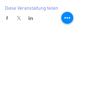
Diese Veranstaltung teilen
Termine
<<< Hier findest Du die aktuellen
Termine.
Wenn Du nichts mehr verpassen
möchtest, dann melde Dich zu
unserem Newsletter an!
<<< Förderndes
Mitglied werden
Newsletter-Anmeldung