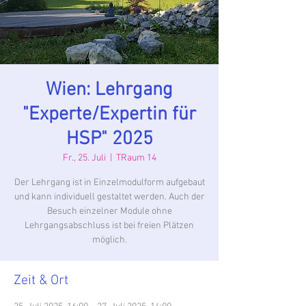
Wien: Lehrgang
"Experte/Expertin für
HSP" 2025
Fr., 25. Juli
  |  
TRaum 14
Der Lehrgang ist in Einzelmodulform aufgebaut
und kann individuell gestaltet werden. Auch der
Besuch einzelner Module ohne
Lehrgangsabschluss ist bei freien Plätzen
möglich.
Zeit & Ort