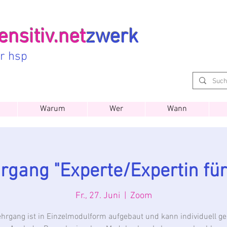
nsitiv.net
zwerk
ür hsp
Warum
Wer
Wann
hrgang "Experte/Expertin fü
Fr., 27. Juni
  |  
Zoom
hrgang ist in Einzelmodulform aufgebaut und kann individuell ges