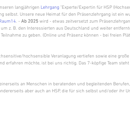
nseren langjährigen 
Lehrgang
 "Experte/Expertin für HSP (Hochse
ng selbst. Unsere neue Heimat für den Präsenzlehrgang ist ein
Raum14
. - 
Ab 2025
 wird - etwas zeitversetzt zum Präsenzlehrgan
, um z. B. den Interessierten aus Deutschland und weiter entfernt
r Teilnahme zu geben. (Online und Präsenz können - bei freien Plä
hsensitive/hochsensible Veranlagung vertiefen sowie eine große
erfahren möchte, ist bei uns richtig. Das 7-köpfige Team steht 
 einerseits an Menschen in beratenden und begleitenden Berufen,
dererseits aber auch an HSP, die für sich selbst und/oder ihr Um