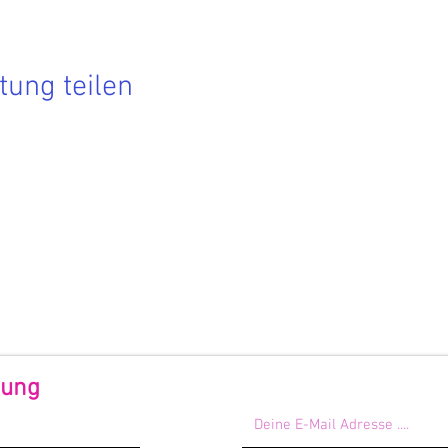
tung teilen
Hier findest Du die aktuellen Termine.
 Du nichts mehr verpassen möchtest, dann melde Dich zu
rem Newsletter an!
 Förderndes Mitglied werden
dung