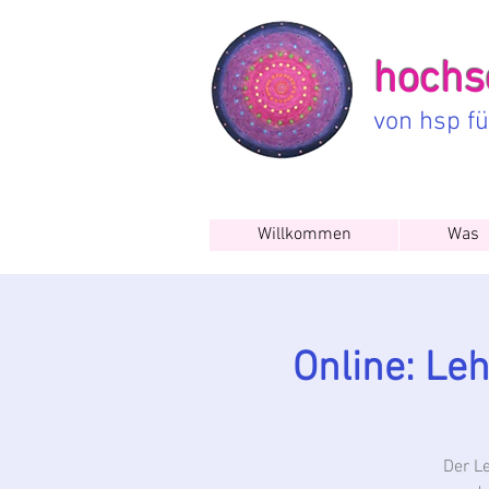
hochse
von hsp f
Willkommen
Was
Online: Le
Der Le