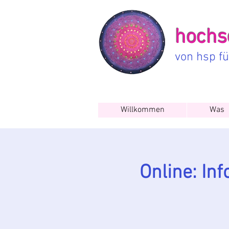
hochse
von hsp f
Willkommen
Was
Online: In