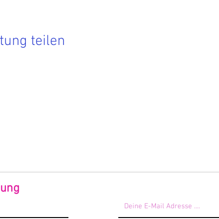
tung teilen
Hier findest Du die aktuellen Termine.
 Du nichts mehr verpassen möchtest, dann melde Dich zu
rem Newsletter an!
 Förderndes Mitglied werden
dung