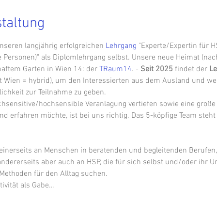
staltung
nseren langjährig erfolgreichen 
Lehrgang
 "Experte/Expertin für H
 Personen)" als Diplomlehrgang selbst. Unsere neue Heimat (nach
ftem Garten in Wien 14: der 
TRaum14
. - 
Seit 2025
 findet der 
Le
t Wien = hybrid), um den Interessierten aus dem Ausland und wei
lichkeit zur Teilnahme zu geben.
hsensitive/hochsensible Veranlagung vertiefen sowie eine große
erfahren möchte, ist bei uns richtig. Das 5-köpfige Team steht 
 einerseits an Menschen in beratenden und begleitenden Berufen,
dererseits aber auch an HSP, die für sich selbst und/oder ihr Um
Methoden für den Alltag suchen.
tivität als Gabe…