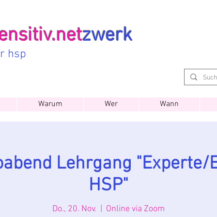
nsitiv.net
zwerk
ür hsp
Warum
Wer
Wann
foabend Lehrgang "Experte/E
HSP"
Do., 20. Nov.
  |  
Online via Zoom