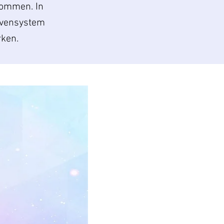
kommen. In
rvensystem
rken.