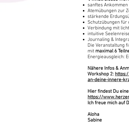
sanftes Ankommen 
Atemübungen zur Z
stärkende Erdungs
Schutzübungen für 
Verbindung mit lich
intuitive Seelenreis
Journaling & Integr
Die Veranstaltung f
mit
maximal 6 Teil
Energieausgleich: E
Nähere Infos & Anm
Workshop 2:
https:
an-deine-innere-kra
Hier findest Du ein
https://www.herze
Ich freue mich auf D
Aloha
Sabine