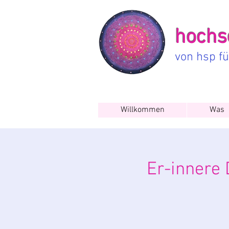
hochse
von hsp f
Willkommen
Was
Er-innere 