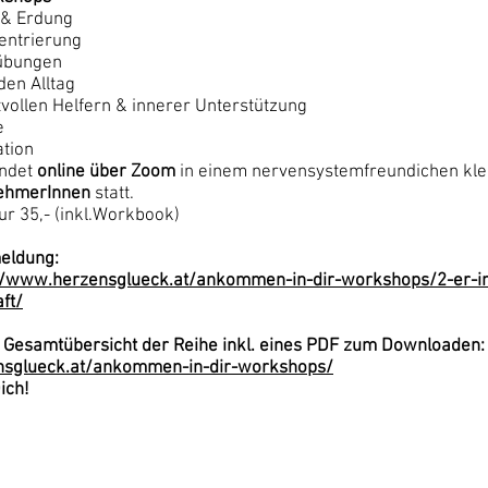
& Erdung
entrierung
übungen
den Alltag
tvollen Helfern & innerer Unterstützung
e
ation
indet
online über Zoom
in einem nervensystemfreundichen kle
nehmerInnen
statt.
ur 35,- (inkl.Workbook)
eldung:
//www.herzensglueck.at/ankommen-in-dir-workshops/2-er-in
ft/
e Gesamtübersicht der Reihe inkl. eines PDF zum Downloaden:
nsglueck.at/ankommen-in-dir-workshops/
ich!