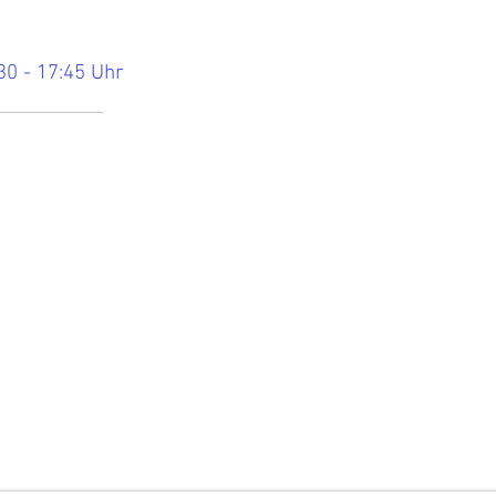
30 - 17:45 Uhr
Hier findest Du die aktuellen Termine.
 Du nichts mehr verpassen möchtest, dann melde Dich zu
rem Newsletter an!
 Förderndes Mitglied werden