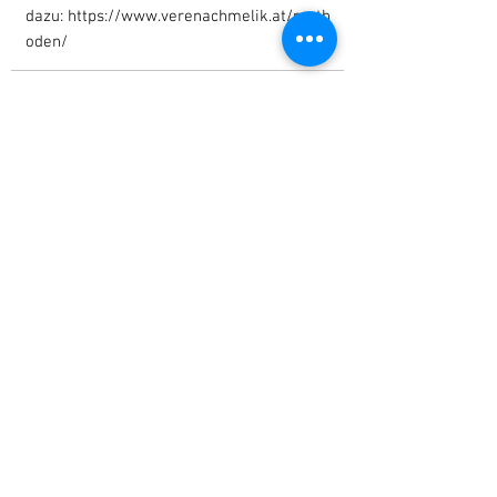
dazu:
https://www.verenachmelik.at/meth
oden/
verena(at)verenachmelik.at
+43 (0) 680 /
222 87 82
A-1020 Wien, Vorgartenstraße 112/16
https://www.verenachmelik.at/
<<< Zur Übersicht
Termine
<<< Hier findest Du die aktuellen
Termine.
Wenn Du nichts mehr verpassen
möchtest, dann melde Dich zu
unserem Newsletter an!