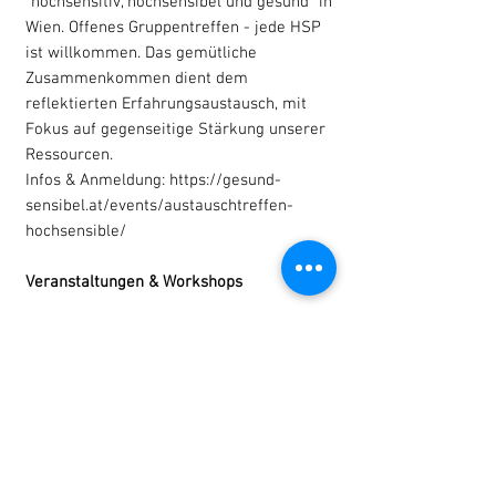
"hochsensitiv, hochsensibel und gesund" in
Wien. Offenes Gruppentreffen - jede HSP
ist willkommen. Das gemütliche
Zusammenkommen dient dem
reflektierten Erfahrungsaustausch, mit
Fokus auf gegenseitige Stärkung unserer
Ressourcen.
Infos & Anmeldung:
https://gesund-
sensibel.at/events/austauschtreffen-
hochsensible/
Veranstaltungen & Workshops
Psyche & Körper entspannen:
Entspannungstraining, Körpervertrauen,
Selbsterforschung, Stille Hochsensibel in
der Natur: Achtsamkeit, Naturrituale,
Selbsterfahrung Alle Infos zu mir, meiner
Arbeit, wie ich dich unterstützen kann,
sowie Termine zu Veranstaltungen, findest