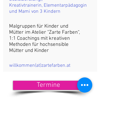
Kreativtrainerin, Elementarpädagogin
und Mami von 3 Kindern
Malgruppen für Kinder und
Mütter im Atelier "Zarte Farben“,
1:1 Coachings mit kreativen
Methoden für hochsensible
Mütter und Kinder
willkommen(at)zartefarben.at
Termine
<<< Hier findest Du die aktuellen
Termine.
Wenn Du nichts mehr verpassen
möchtest, dann melde Dich zu
unserem Newsletter an!