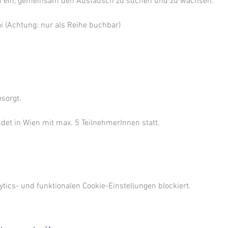
ch ein, gemeinsam den Austausch zu suchen und zu wachsen.
Mai (Achtung: nur als Reihe buchbar)
sorgt.
det in Wien mit max. 5 TeilnehmerInnen statt.
ics- und funktionalen Cookie-Einstellungen blockiert.