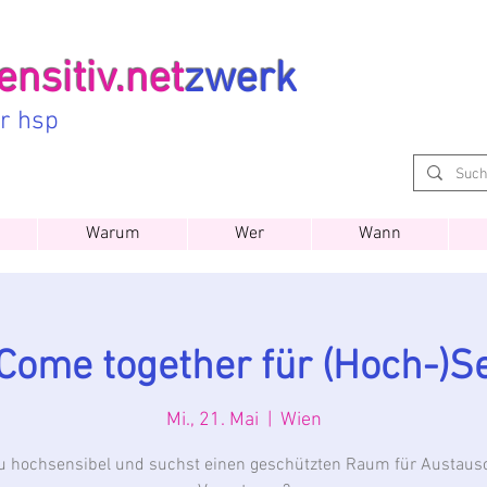
nsitiv.net
zwerk
ür hsp
Warum
Wer
Wann
Come together für (Hoch-)S
Mi., 21. Mai
  |  
Wien
du hochsensibel und suchst einen geschützten Raum für Austaus