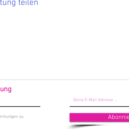
tung teilen
Hier findest Du die aktuellen Termine.
 Du nichts mehr verpassen möchtest, dann melde Dich zu
rem Newsletter an!
 Förderndes Mitglied werden
dung
Abonni
immungen zu.