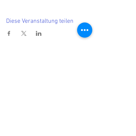
Diese Veranstaltung teilen
Termine
<<< Hier findest Du die aktuellen
Termine.
Wenn Du nichts mehr verpassen
möchtest, dann melde Dich zu
unserem Newsletter an!
<<< Förderndes
Mitglied werden