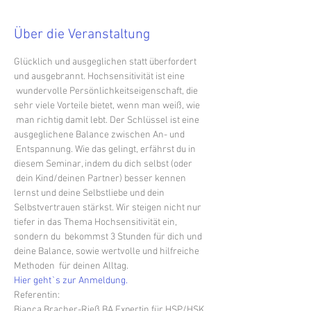
Über die Veranstaltung
Glücklich und ausgeglichen statt überfordert 
und ausgebrannt. Hochsensitivität ist eine 
 wundervolle Persönlichkeitseigenschaft, die 
sehr viele Vorteile bietet, wenn man weiß, wie 
 man richtig damit lebt. Der Schlüssel ist eine 
ausgeglichene Balance zwischen An- und 
 Entspannung. Wie das gelingt, erfährst du in 
diesem Seminar, indem du dich selbst (oder 
 dein Kind/deinen Partner) besser kennen 
lernst und deine Selbstliebe und dein 
Selbstvertrauen stärkst. Wir steigen nicht nur 
tiefer in das Thema Hochsensitivität ein, 
sondern du  bekommst 3 Stunden für dich und 
deine Balance, sowie wertvolle und hilfreiche 
Methoden  für deinen Alltag.
Hier geht`s zur Anmeldung.
Referentin:
Bianca Bracher-Rieß BA Expertin für HSP/HSK, 