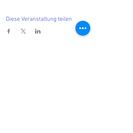
Diese Veranstaltung teilen
Termine
<<< Hier findest Du die aktuellen
Termine.
Wenn Du nichts mehr verpassen
möchtest, dann melde Dich zu
unserem Newsletter an!
<<< Förderndes
Mitglied werden