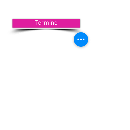
Termine
<<< Hier findest Du die aktuellen
Termine.
Wenn Du nichts mehr verpassen
möchtest, dann melde Dich zu
unserem Newsletter an!
<<< Förderndes
Mitglied werden
Newsletter-Anmeldung