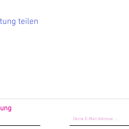
tung teilen
Hier findest Du die aktuellen Termine.
 Du nichts mehr verpassen möchtest, dann melde Dich zu
rem Newsletter an!
 Förderndes Mitglied werden
dung