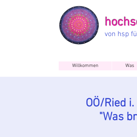
hochse
von hsp f
Willkommen
Was
OÖ/Ried i
"Was br