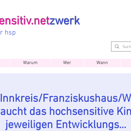
nsitiv.net
zwerk
ür hsp
Warum
Wer
Wann
. Innkreis/Franziskushaus/W
aucht das hochsensitive Kin
jeweiligen Entwicklungs...