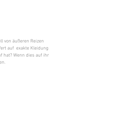
ll von äußeren Reizen 
rt auf  exakte Kleidung 
 hat? Wenn dies auf ihr 
en.