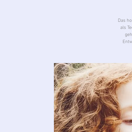
Das hoc
als T
geh
Entw