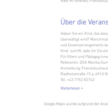
Ried im Innkreis, Franziskus
Über die Veran
Haben Sie ein Kind, das bes
überwältigt wird? Manchmal  
und Essensarrangements legt
Kind  zutrifft, lade ich Sie 
Für Eltern und Pädagog:inne
Referentin: DSA Monika Gump
Anmeldung: Franziskushaus 
Riedholzstraße 15 a, 4910 R
Tel. +43 7752 82742
Weiterlesen >
Google Maps wurde aufgrund der Analyt