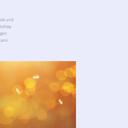
hule und
rkshop
igen
kann.