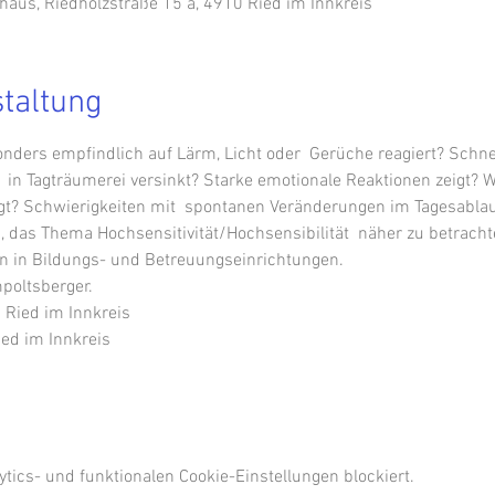
haus, Riedholzstraße 15 a, 4910 Ried im Innkreis
staltung
onders empfindlich auf Lärm, Licht oder  Gerüche reagiert? Schne
in Tagträumerei versinkt? Starke emotionale Reaktionen zeigt? We
? Schwierigkeiten mit  spontanen Veränderungen im Tagesablauf
ein, das Thema Hochsensitivität/Hochsensibilität  näher zu betracht
n in Bildungs- und Betreuungseinrichtungen.
oltsberger. 
Ried im Innkreis
ied im Innkreis
ics- und funktionalen Cookie-Einstellungen blockiert.