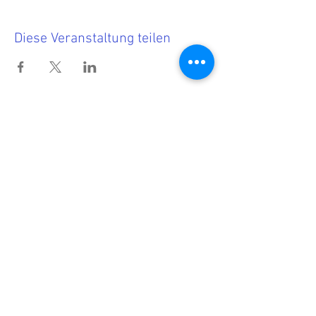
Diese Veranstaltung teilen
Termine
<<< Hier findest Du die aktuellen
Termine.
Wenn Du nichts mehr verpassen
möchtest, dann melde Dich zu
unserem Newsletter an!
<<< Förderndes
Mitglied werden