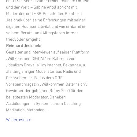
der erste Schritt zum Frieden mit dem Umfeld 
und der Welt. – Sabine Knoll spricht mit 
Moderator und HSP-Botschafter Reinhard 
Jesionek über seine Erfahrungen mit seiner 
eigenen Hochsensitivität und wie er damit in 
seinem Berufs- und Alltagsleben immer 
friedvoller umgeht.
Reinhard Jesionek:
Gestalter und Interviewer auf seiner Plattform 
„Willkommen DIGITAL“ im Rahmen von 
„Idealism Prevails“ im Internet. Bekannt u. a. 
als langjähriger Moderator aus Radio und 
Fernsehen – z. B. aus dem ORF-
Vorabendmagazin „Willkommen Österreich“. 
Gewinner der goldenen Romy 2000 für den 
beliebtesten Moderator. Daneben 
Ausbildungen in Systemischem Coaching, 
Meditation, Methoden…
Weiterlesen >