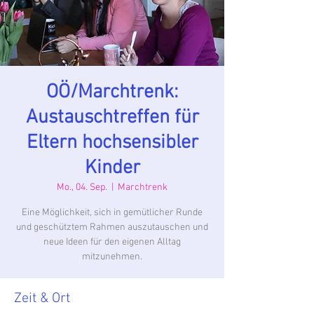
OÖ/Marchtrenk:
Austauschtreffen für
Eltern hochsensibler
Kinder
Mo., 04. Sep.
  |  
Marchtrenk
Eine Möglichkeit, sich in gemütlicher Runde
und geschütztem Rahmen auszutauschen und
neue Ideen für den eigenen Alltag
mitzunehmen.
Zeit & Ort