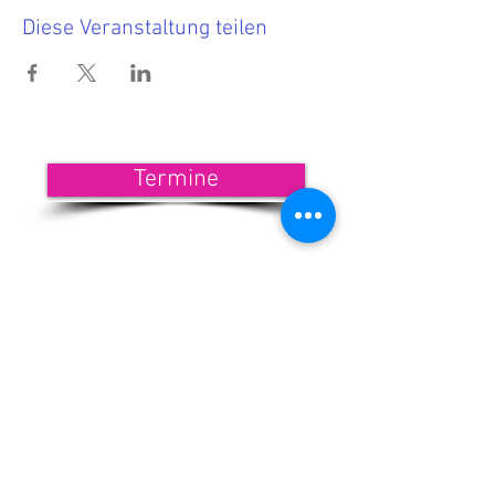
Diese Veranstaltung teilen
Termine
<<< Hier findest Du die aktuellen
Termine.
Wenn Du nichts mehr verpassen
möchtest, dann melde Dich zu
unserem Newsletter an!
<<< Förderndes
Mitglied werden
Newsletter-Anmeldung