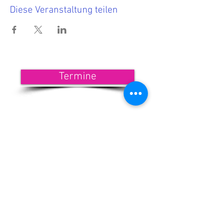
Diese Veranstaltung teilen
Termine
<<< Hier findest Du die aktuellen
Termine.
Wenn Du nichts mehr verpassen
möchtest, dann melde Dich zu
unserem Newsletter an!
<<< Förderndes
Mitglied werden
Newsletter-Anmeldung