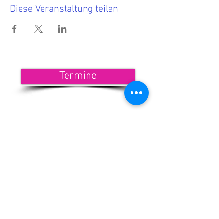
Diese Veranstaltung teilen
Termine
<<< Hier findest Du die aktuellen
Termine.
Wenn Du nichts mehr verpassen
möchtest, dann melde Dich zu
unserem Newsletter an!
<<< Förderndes
Mitglied werden
Newsletter-Anmeldung