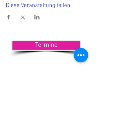
Diese Veranstaltung teilen
Termine
<<< Hier findest Du die aktuellen
Termine.
Wenn Du nichts mehr verpassen
möchtest, dann melde Dich zu
unserem Newsletter an!
<<< Förderndes
Mitglied werden
Newsletter-Anmeldung