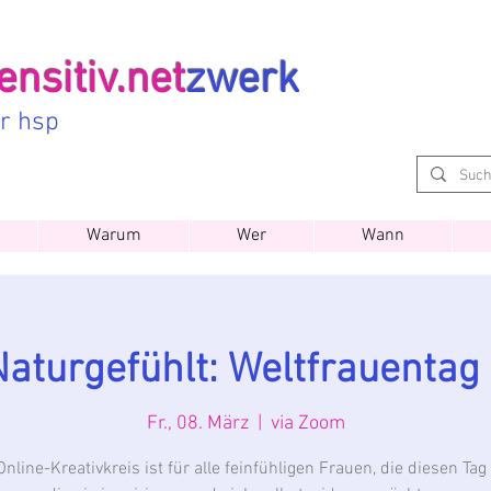
nsitiv.net
zwerk
ür hsp
Warum
Wer
Wann
Naturgefühlt: Weltfrauenta
Fr., 08. März
  |  
via Zoom
Online-Kreativkreis ist für alle feinfühligen Frauen, die diesen Tag