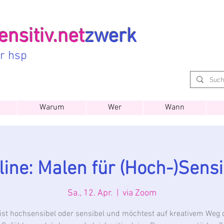
nsitiv.net
zwerk
ür hsp
Warum
Wer
Wann
line: Malen für (Hoch-)Sensi
Sa., 12. Apr.
  |  
via Zoom
ist hochsensibel oder sensibel und möchtest auf kreativem Weg 