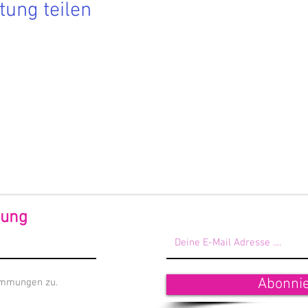
tung teilen
Hier findest Du die aktuellen Termine.
 Du nichts mehr verpassen möchtest, dann melde Dich zu
rem Newsletter an!
 Förderndes Mitglied werden
dung
Abonni
immungen zu.