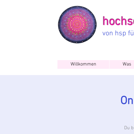
hochse
von hsp f
Willkommen
Was
On
Du b