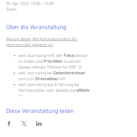
30. Apr. 2023, 10:00 – 13:00
Zoom
Über die Veranstaltung
Warum dieser Workshop besonders für
Hochsensible geeignet ist:
weil Journaling hilft, den
Fokus
besser
zu finden und
Prioritäten
zu setzen
(beides oftmals Themen für HSP ;)))
weil Journaling bei
Gedankenkreisen
und zum
Stressabbau
hilft
weil Journaling aus Erfahrung bei
Hochsensiblen sehr beliebt und
effektiv
ist
und natürlich, weil er von einer
hochsensiblen Person abgehalten wird
Diese Veranstaltung teilen
;)
Was erwartet dich in diesem Workshop?
Du bekommst eine kurze
Einführung ins