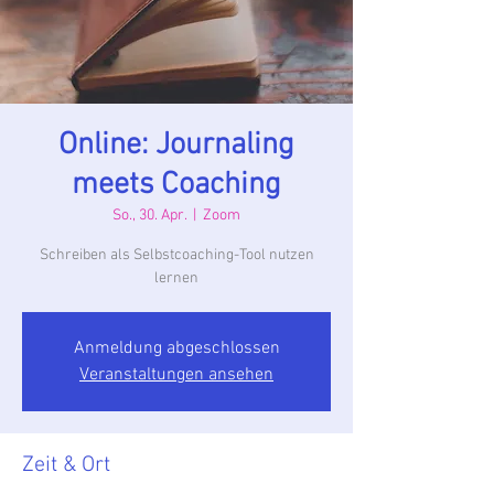
Online: Journaling
meets Coaching
So., 30. Apr.
  |  
Zoom
Schreiben als Selbstcoaching-Tool nutzen
lernen
Anmeldung abgeschlossen
Veranstaltungen ansehen
Zeit & Ort