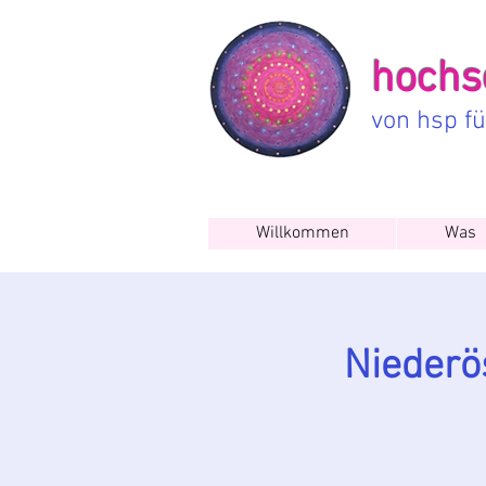
hochse
von hsp f
Willkommen
Was
Niederös