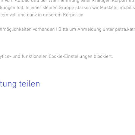
wir vom Aufbau und der Wahrnehmung einer kräftigen Körpermitte,
kungen hat. In einer kleinen Gruppe stärken wir Muskeln, mobil
Atem voll und ganz in unserem Körper an.
hmöglichkeiten vorhanden ! Bitte um Anmeldung unter petra.kat
ics- und funktionalen Cookie-Einstellungen blockiert.
tung teilen
Hier findest Du die aktuellen Termine.
 Du nichts mehr verpassen möchtest, dann melde Dich zu