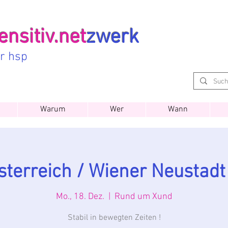
nsitiv.net
zwerk
ür hsp
Warum
Wer
Wann
terreich / Wiener Neustadt 
Mo., 18. Dez.
  |  
Rund um Xund
Stabil in bewegten Zeiten !