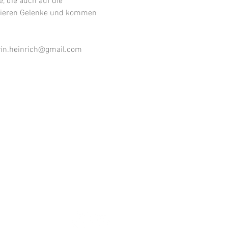
 die auch auf die 
isieren Gelenke und kommen 
rin.heinrich@gmail.com 