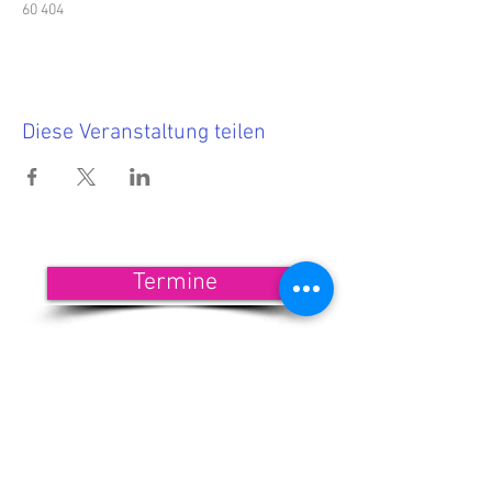
60 404
Diese Veranstaltung teilen
Termine
<<< Hier findest Du die aktuellen
Termine.
Wenn Du nichts mehr verpassen
möchtest, dann melde Dich zu
unserem Newsletter an!
<<< Förderndes
Mitglied werden