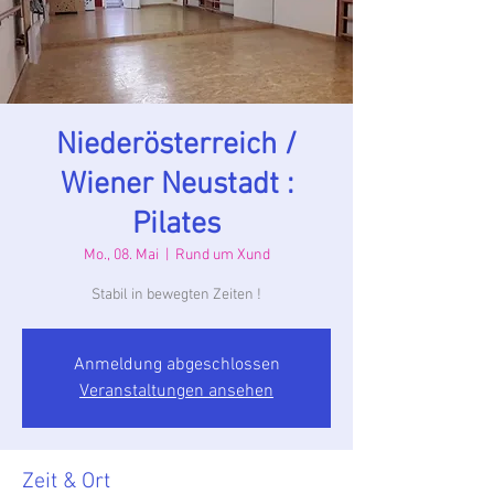
Niederösterreich /
Wiener Neustadt :
Pilates
Mo., 08. Mai
  |  
Rund um Xund
Stabil in bewegten Zeiten !
Anmeldung abgeschlossen
Veranstaltungen ansehen
Zeit & Ort