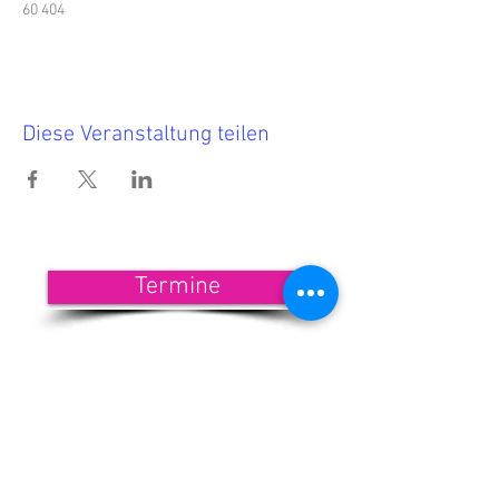
60 404
Diese Veranstaltung teilen
Termine
<<< Hier findest Du die aktuellen
Termine.
Wenn Du nichts mehr verpassen
möchtest, dann melde Dich zu
unserem Newsletter an!
<<< Förderndes
Mitglied werden