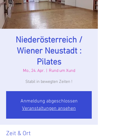
Niederösterreich /
Wiener Neustadt :
Pilates
Mo., 24. Apr.
  |  
Rund um Xund
Stabil in bewegten Zeiten !
Anmeldung abgeschlossen
Veranstaltungen ansehen
Zeit & Ort