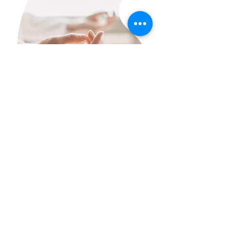
Nährendes für HSP
Artikel zum Thema Resilienz