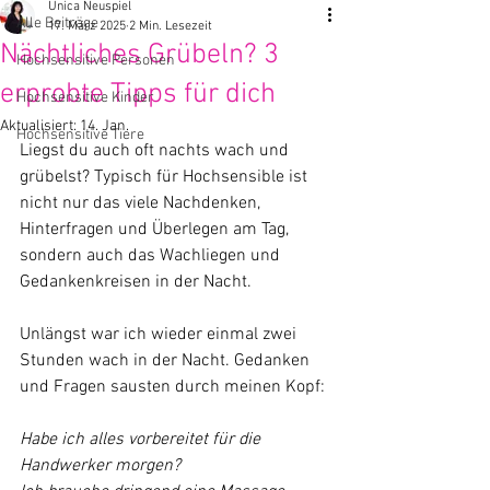
Unica Neuspiel
Alle Beiträge
17. März 2025
2 Min. Lesezeit
Nächtliches Grübeln? 3
Hochsensitive Personen
erprobte Tipps für dich
Hochsensitive Kinder
Aktualisiert:
14. Jan.
Hochsensitive Tiere
Liegst du auch oft nachts wach und 
grübelst? Typisch für Hochsensible ist 
nicht nur das viele Nachdenken, 
Hinterfragen und Überlegen am Tag, 
sondern auch das Wachliegen und 
Gedankenkreisen in der Nacht.
Unlängst war ich wieder einmal zwei 
Stunden wach in der Nacht. Gedanken 
und Fragen sausten durch meinen Kopf:
Habe ich alles vorbereitet für die 
Handwerker morgen?