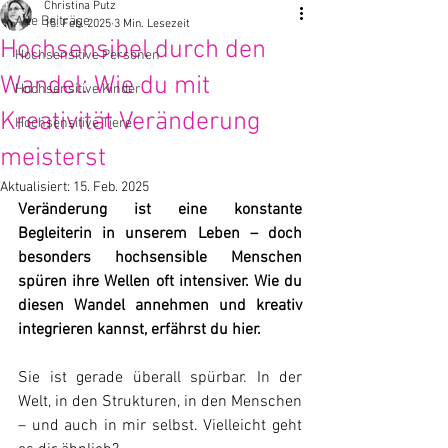
Christina Putz
Alle Beiträge
15. Feb. 2025
3 Min. Lesezeit
Hochsensibel durch den
Hochsensitive Personen
Wandel: Wie du mit
Hochsensitive Kinder
Kreativität Veränderung
Hochsensitive Tiere
meisterst
Aktualisiert:
15. Feb. 2025
Veränderung ist eine konstante 
Begleiterin in unserem Leben – doch 
besonders hochsensible Menschen 
spüren ihre Wellen oft intensiver. Wie du 
diesen Wandel annehmen und kreativ 
integrieren kannst, erfährst du hier.
Sie ist gerade überall spürbar. In der 
Welt, in den Strukturen, in den Menschen 
– und auch in mir selbst. Vielleicht geht 